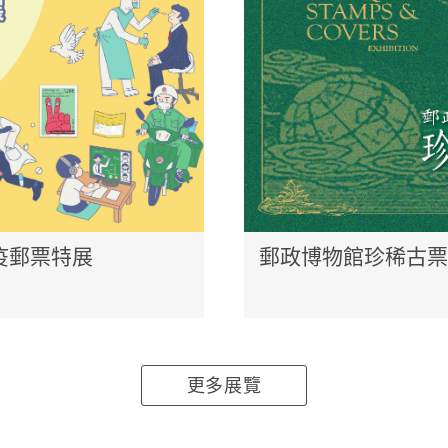
防疫郵票特展
郵政博物館珍稀古票
更多展覽