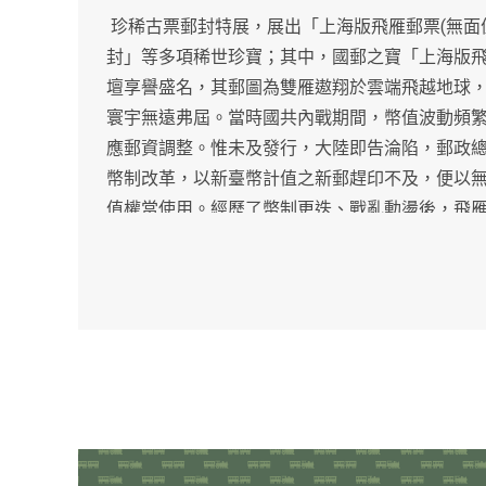
(
珍稀古票郵封特展，展出「上海版飛雁郵票
無面
封」等多項稀世珍寶；其中，國郵之寶「上海版
壇享譽盛名，其郵圖為雙雁遨翔於雲端飛越地球
寰宇無遠弗屆。當時國共內戰期間，幣值波動頻
應郵資調整。惟未及發行，大陸即告淪陷，郵政
幣制改革，以新臺幣計值之新郵趕印不及，便以
值權當使用。經歷了幣制更迭、戰亂動盪後，飛
憶，成為國郵收藏中的翹楚。歡迎集郵同好，以
票、郵封中體現中華文化豐富與多元的特性。