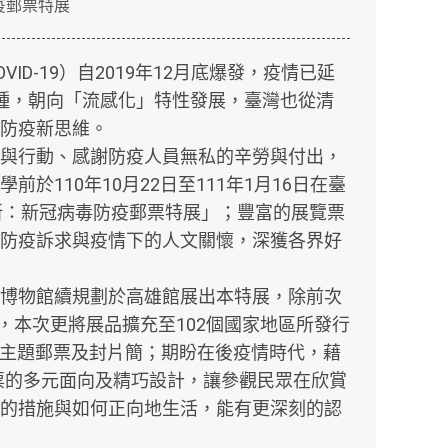
防疫郵票特展
ID-19）自2019年12月底爆發，疫情已延
種，朝向「流感化」特性發展，臺灣也從清
防疫新思維。
與行動、感謝防疫人員無私的辛勞與付出，
於110年10月22日至111年1月16日在臺
新：新冠病毒防疫郵票特展」；豐富的展覽票
防疫訴求與疫情下的人文關懷，深獲各界好
博物館續規劃於高雄館展出本特展，除前次
品，本次更將展品擴充至102個國家地區所發行
145套主題郵票及封片簡；期盼在後疫情時代，藉
9郵票的多元面向及精巧設計，讓參觀民眾在欣賞
的措施與如何正向地生活，能有更深刻的認