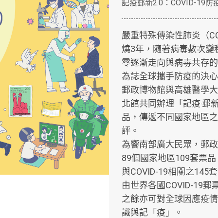
記疫郵新2.0：COVID-19
嚴重特殊傳染性肺炎（COV
燒3年，隨著病毒數次變
零逐漸走向與病毒共存的
為誌全球攜手防疫的決心
郵政博物館與高雄醫學大學前
北館共同辦理「記疫‧郵
品，傳遞不同國家地區之
評。
為饗南部廣大民眾，郵政
89個國家地區109套票
與COVID-19相關之
由世界各國COVID-1
之餘亦可對全球因應疫情
識與記「疫」。