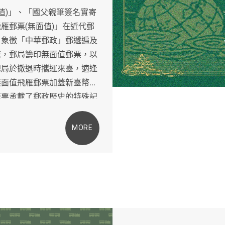
)
值
」、「國父親筆簽名實寄
(
)
飛雁郵票
無面值
」在近代郵
，象徵「中華郵政」郵遞遍及
繁，郵局籌印無面值郵票，以
總局於撤退時攜運來臺，適逢
無面值飛雁郵票加蓋新臺幣面
雁票承載了郵政歷史的特殊記
郵增智，遨遊古今，從珍稀古
MORE