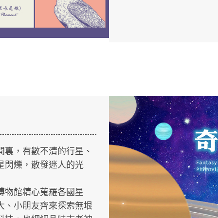
間裏，有數不清的行星、
星閃爍，散發迷人的光
博物館精心蒐羅各國星
大、小朋友齊來探索無垠