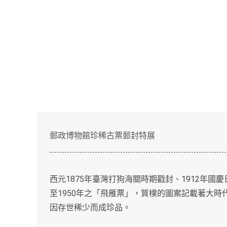
郵政博物館珍稀古票郵封特展
1875
1912
西元
年臺灣打狗海關時期戳封、
年國慶
1950
至
年之「飛雁票」，質樸的圖案記載著大時
因存世稀少而成珍品。