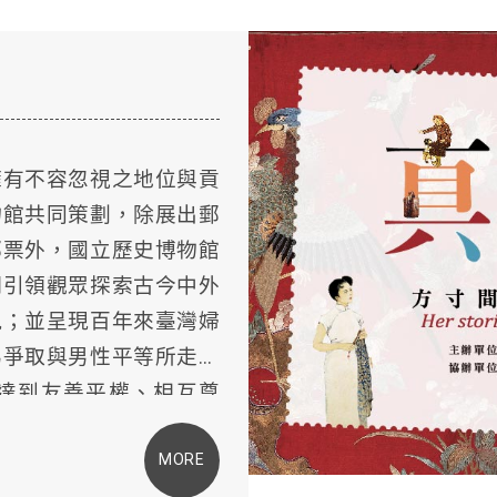
擁有不容忽視之地位與貢
物館共同策劃，除展出郵
郵票外，國立歷史博物館
期引領觀眾探索古今中外
現；並呈現百年來臺灣婦
為爭取與男性平等所走過
達到友善平權、相互尊
MORE